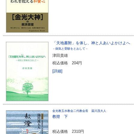
「天地書附」を体し、神と人あいよかけよへ
－病気と受験をとおして－
津田貴雄
税込価格
204円
[詳細]
金光教玉水教会二代教会長 湯川茂大人
教燈 下
税込価格
2310円