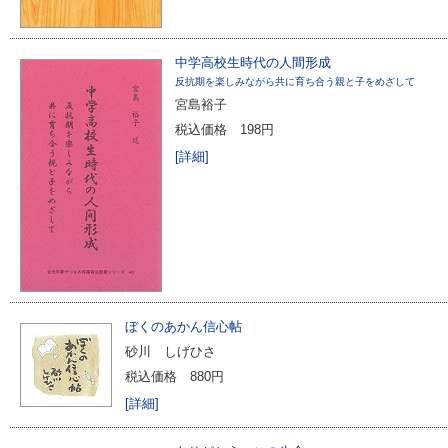
中学高校生時代の人間形成
反抗期を楽しみながら共に育ち合う親と子をめざして
宮島裕子
税込価格
198円
[詳細]
ぼくのあかん信心帖
砂川 しげひさ
税込価格
880円
[詳細]