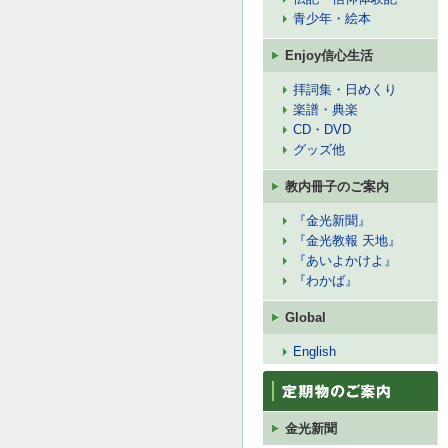
青少年・絵本
Enjoy信心生活
拝詞集・日めくり
楽譜・典楽
CD・DVD
グッズ他
教内冊子のご案内
『金光新聞』
『金光教報 天地』
『あいよかけよ』
『わかば』
Global
English
金光新聞