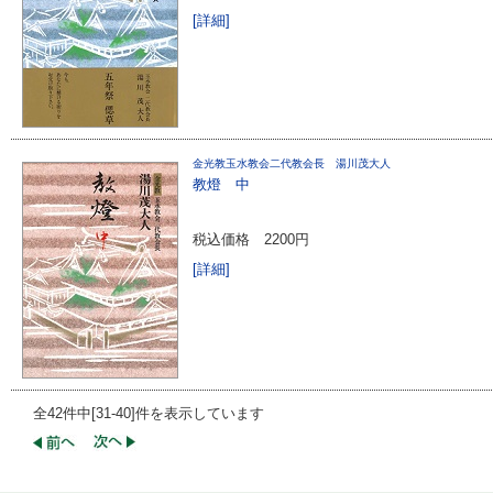
[詳細]
金光教玉水教会二代教会長 湯川茂大人
教燈 中
税込価格
2200円
[詳細]
全42件中[31-40]件を表示しています