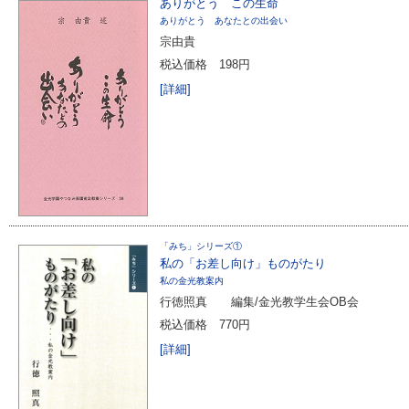
ありがとう この生命
ありがとう あなたとの出会い
宗由貴
税込価格
198円
[詳細]
「みち」シリーズ①
私の「お差し向け」ものがたり
私の金光教案内
行徳照真 編集/金光教学生会OB会
税込価格
770円
[詳細]