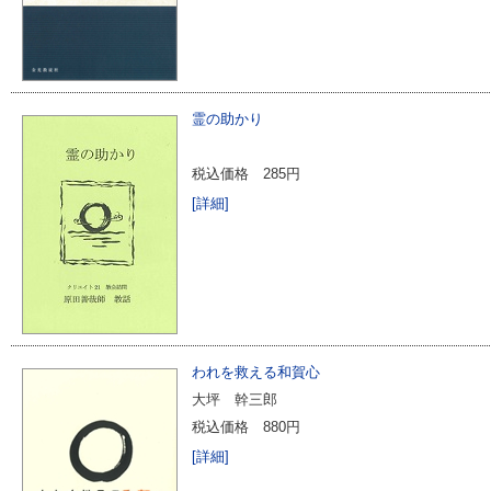
霊の助かり
税込価格
285円
[詳細]
われを救える和賀心
大坪 幹三郎
税込価格
880円
[詳細]