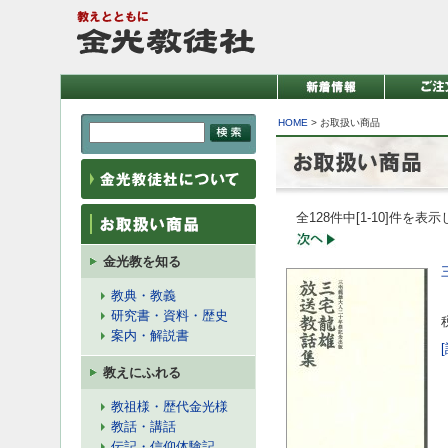
HOME
> お取扱い商品
全128件中[1-10]件を表
金光教を知る
教典・教義
研究書・資料・歴史
案内・解説書
教えにふれる
教祖様・歴代金光様
教話・講話
伝記・信仰体験記