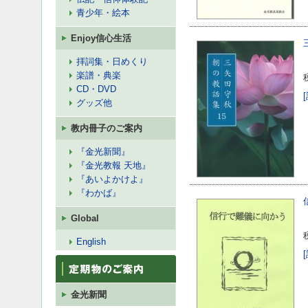
青少年・絵本
Enjoy信心生活
拝詞集・日めくり
楽譜・典楽
CD・DVD
グッズ他
教内冊子のご案内
『金光新聞』
『金光教報 天地』
『あいよかけよ』
『わかば』
Global
English
金光新聞