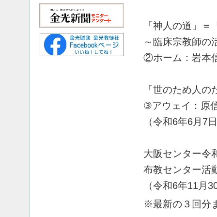
「神人の道」＝
～臨床宗教師の
②ホーム：岩本
「世のため人の
③アウェイ：原
（令和6年6月7
大阪センター令
布教センター活
（令和6年11月3
※最新の３回分