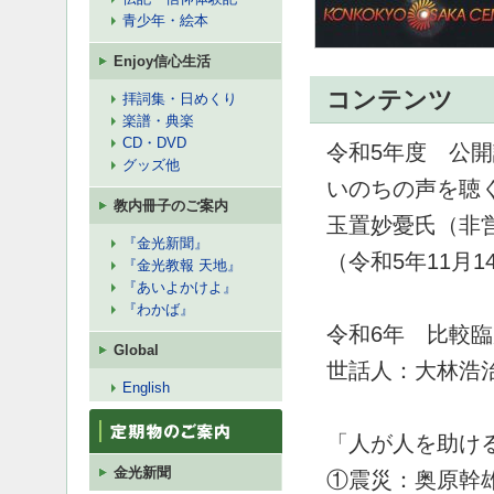
青少年・絵本
Enjoy信心生活
コンテンツ
拝詞集・日めくり
楽譜・典楽
CD・DVD
令和5年度 公
グッズ他
いのちの声を聴
教内冊子のご案内
玉置妙憂氏（非
『金光新聞』
（令和5年11月1
『金光教報 天地』
『あいよかけよ』
『わかば』
令和6年 比較
Global
世話人：大林浩
English
「人が人を助け
金光新聞
①震災：奥原幹