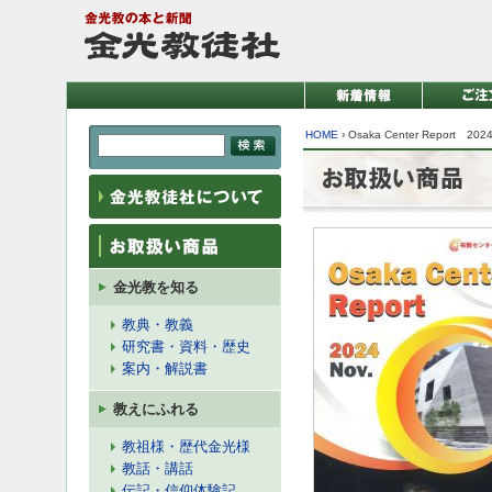
HOME
›
Osaka Center Report 2024
金光教を知る
教典・教義
研究書・資料・歴史
案内・解説書
教えにふれる
教祖様・歴代金光様
教話・講話
伝記・信仰体験記