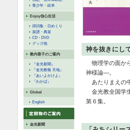
青少年・絵本
Enjoy信心生活
拝詞集・日めくり
楽譜・典楽
CD・DVD
グッズ他
神を抜きにし
教内冊子のご案内
物理学の面から
『金光新聞』
『金光教報 天地』
神様論―。
『あいよかけよ』
あたりまえの中
『わかば』
金光教全国学生
Global
第６集。
English
金光新聞
「みちシリー