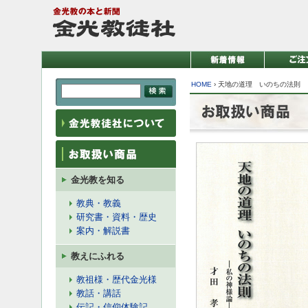
HOME
›
天地の道理 いのちの法則
金光教を知る
教典・教義
研究書・資料・歴史
案内・解説書
教えにふれる
教祖様・歴代金光様
教話・講話
伝記・信仰体験記